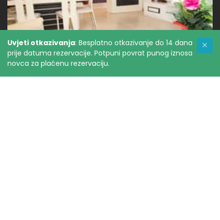
Uvjeti otkazivanja
: Besplatno otkazivanje do 14 dana
prije datuma rezervacije. Potpuni povrat punog iznosa
novca za plaćenu rezervaciju.
Pogledajte sve slike
Mjesto
Udaljenosti