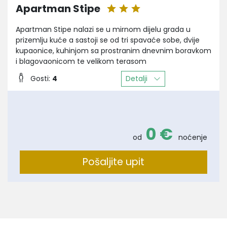
Apartman Stipe
Apartman Stipe nalazi se u mirnom dijelu grada u
prizemlju kuće a sastoji se od tri spavaće sobe, dvije
kupaonice, kuhinjom sa prostranim dnevnim boravkom
i blagovaonicom te velikom terasom
Detalji
Gosti:
4
0 €
od
noćenje
Pošaljite upit