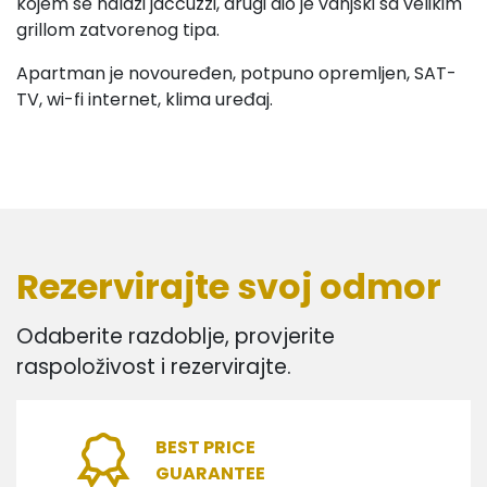
kojem se nalazi jaccuzzi, drugi dio je vanjski sa velikim
grillom zatvorenog tipa.
Apartman je novouređen, potpuno opremljen, SAT-
TV, wi-fi internet, klima uređaj.
Rezervirajte svoj odmor
Odaberite razdoblje, provjerite
raspoloživost i rezervirajte.
BEST PRICE
GUARANTEE