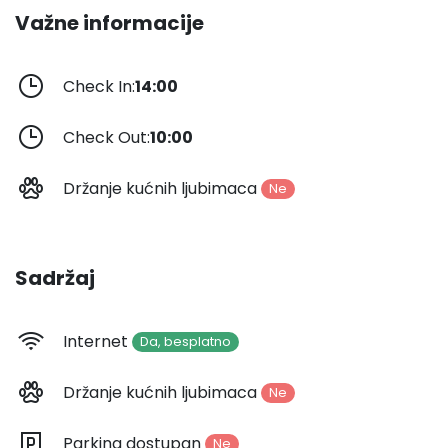
Važne informacije
Check In:
14:00
Check Out:
10:00
Držanje kućnih ljubimaca
Ne
Sadržaj
Internet
Da, besplatno
Držanje kućnih ljubimaca
Ne
Parking dostupan
Ne